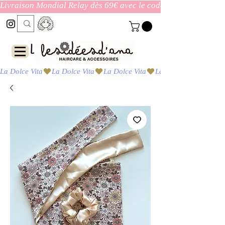
Livraison Mondial Relay dès 69€ avec le code ENVOI_GRATUI
Las ideas de Ana
La Dolce Vita