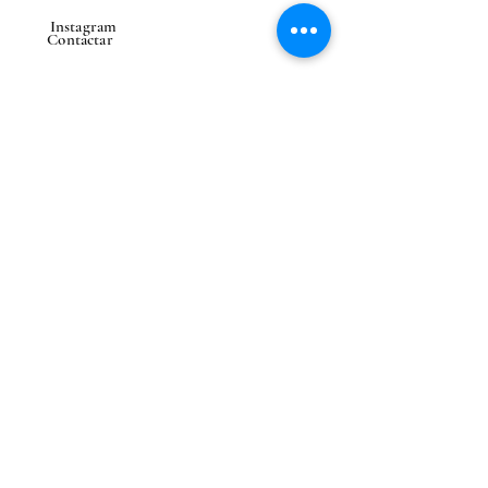
Instagram
Contactar
CONTACTAR
Correo electrónico
Enviar
Entrega en el extranjero
posible