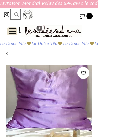
Livraison Mondial Relay dès 69€ avec le code ENVOI_GRATUI
Las ideas de Ana
La Dolce Vita