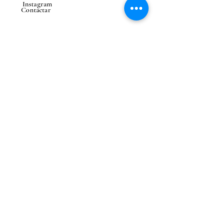
Instagram
Contactar
CONTACTAR
Correo electrónico
Enviar
Entrega en el extranjero
posible
Notas legales