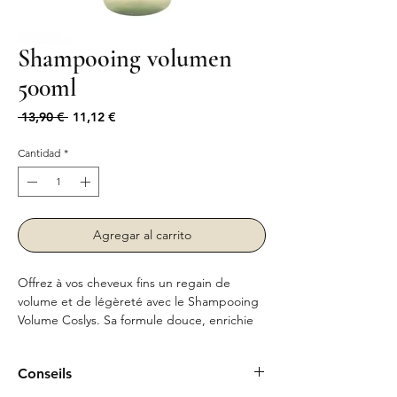
Shampooing volumen
500ml
Precio
Precio
 13,90 € 
11,12 €
de
oferta
Cantidad
*
Agregar al carrito
Offrez à vos cheveux fins un regain de
volume et de légèreté avec le Shampooing
Volume Coslys. Sa formule douce, enrichie
en ingrédients naturels certifiés bio, nettoie
en profondeur sans alourdir la chevelure. Il
Conseils
redonne corps et vitalité aux cheveux, tout
en leur apportant brillance et souplesse.