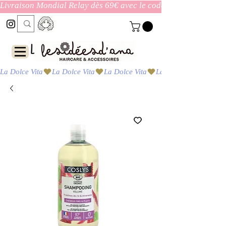
Livraison Mondial Relay dès 69€ avec le code ENVOI_GRATUI
Las ideas de Ana
La Dolce Vita