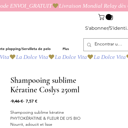
S'abonner/S'identif
nte plopping/Servilleta de pelo
Plus
Shampooing sublime
Kératine Coslys 250ml
Precio
Precio
 9,46 € 
7,57 €
de
oferta
Shampooing sublime kératine
PHYTOKÉRATINE & FLEUR DE LYS BIO
Nourrit, adoucit et lisse