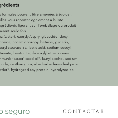
grédients
 formules pouvant être amenées à évoluer,
illez-vous reporter également à la liste
ngrédients figurant sur l’emballage du produit
faisant seule fois.
a (water), caprylyl/capryl glucoside, decyl
coside, cocamidopropyl betaine, glycerin,
ceryl stearate SE, lactic acid, sodium cocoyl
tamate, bentonite, dicaprylyl ether ricinus
munis (castor) seed oil*, lauryl alcohol, sodium
oride, xanthan gum, aloe barbadensis leaf juice
der*, hydrolyzed soy protein, hydrolyzed co
o seguro
CONTACTAR