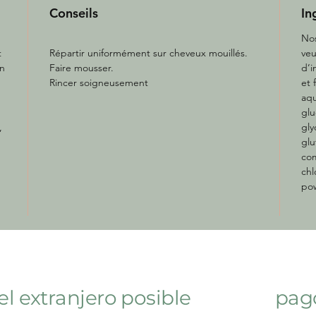
Conseils
In
Nos
t
Répartir uniformément sur cheveux mouillés.
veu
in
Faire mousser.
d’i
Rincer soigneusement
et 
aqu
glu
,
gly
glu
com
chl
pow
el extranjero posible
pag