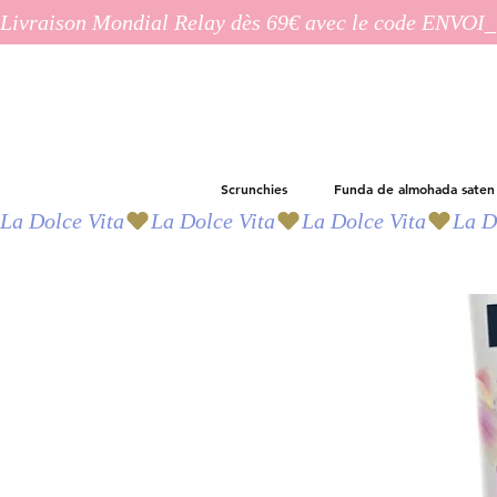
Livraison Mondial Relay dès 69€ avec le code ENVO
Scrunchies
Funda de almohada saten
La Dolce Vita