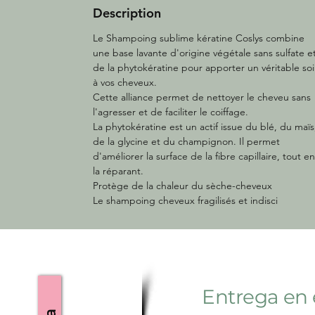
Description
Le Shampoing sublime kératine Coslys combine
une base lavante d'origine végétale sans sulfate e
de la phytokératine pour apporter un véritable so
à vos cheveux.
Cette alliance permet de nettoyer le cheveu sans
l'agresser et de faciliter le coiffage.
La phytokératine est un actif issue du blé, du maïs
de la glycine et du champignon. Il permet
d'améliorer la surface de la fibre capillaire, tout en
la réparant.
Protège de la chaleur du sèche-cheveux
Le shampoing cheveux fragilisés et indisci
Entrega en 