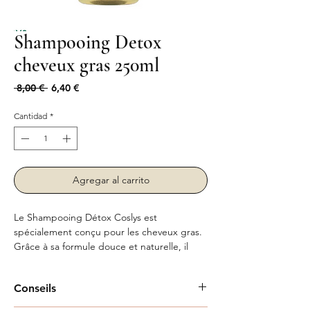
Shampooing Detox
cheveux gras 250ml
Precio
Precio
 8,00 € 
6,40 €
de
oferta
Cantidad
*
Agregar al carrito
Le Shampooing Détox Coslys est
spécialement conçu pour les cheveux gras.
Grâce à sa formule douce et naturelle, il
purifie le cuir chevelu, régule l’excès de
sébum et redonne légèreté et fraîcheur à la
Conseils
chevelure. Enrichi en extraits végétaux bio,
il nettoie en profondeur sans agresser,