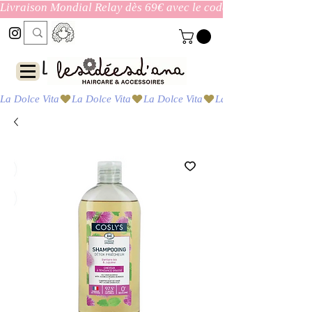
Livraison Mondial Relay dès 69€ avec le code ENVOI_GRATUI
Las ideas de Ana
La Dolce Vita