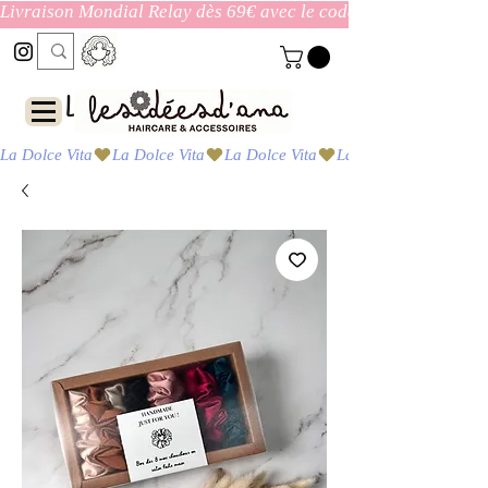
Livraison Mondial Relay dès 69€ avec le code ENVOI_GRATUI
Las ideas de Ana
La Dolce Vita