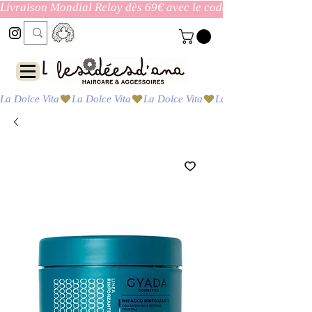
Livraison Mondial Relay dès 69€ avec le code ENVOI_GRATUI
Las ideas de Ana
La Dolce Vita