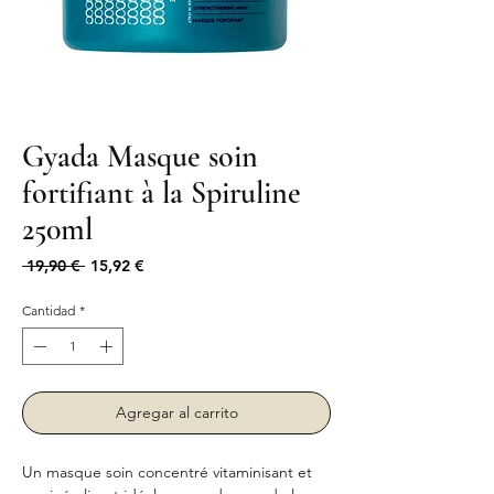
Gyada Masque soin
fortifiant à la Spiruline
250ml
Precio
Precio
 19,90 € 
15,92 €
de
oferta
Cantidad
*
Agregar al carrito
Un masque soin concentré vitaminisant et