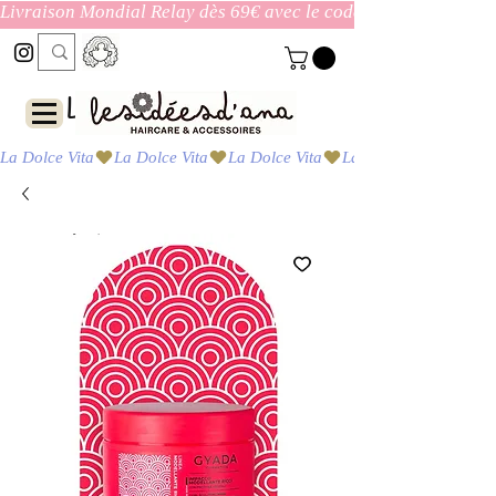
Livraison Mondial Relay dès 69€ avec le code ENVOI_GRATUI
Las ideas de Ana
La Dolce Vita