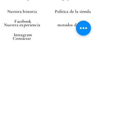
Montana (Arnica) Flower
ExtractSorbitolsaccharomyces ferment lysate
Nuestra historia
Política de la tienda
filtrateTocopherol (Vitamin E)Ascorb
Facebook
Nuestra experiencia
metodos de pago
Instagram
Contactar
CONTACTAR
Correo electrónico
Enviar