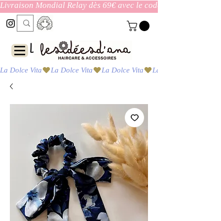
Livraison Mondial Relay dès 69€ avec le code ENVOI_GRATUI
Las ideas de Ana
La Dolce Vita