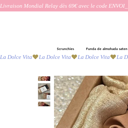
Livraison Mondial Relay dès 69€ avec le code ENVO
Scrunchies
Funda de almohada saten
La Dolce Vita