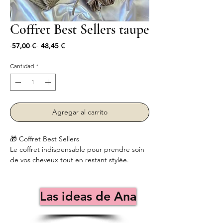
Coffret Best Sellers taupe
Precio
Precio
 57,00 € 
48,45 €
de
oferta
Cantidad
*
Agregar al carrito
🎁 Coffret Best Sellers
Le coffret indispensable pour prendre soin
de vos cheveux tout en restant stylée.
✨ Contient :
•Balaclava anti-frizz en cachemire et satin
Protège vos cheveux du froid et des frisottis
Las ideas de Ana
grâce à sa doublure satinée ultra-douce.
Idéale pour l’hiver, elle garde vos cheveux
lisses, brillants et sans casse.