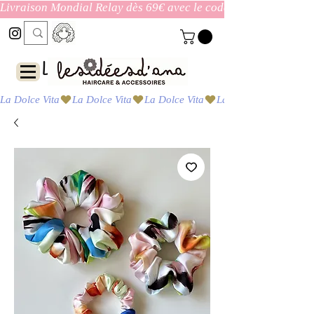
Livraison Mondial Relay dès 69€ avec le code ENVOI_GRATUI
Las ideas de Ana
La Dolce Vita