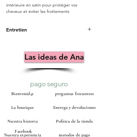
intérieure en satin pour protéger vos
cheveux et éviter les frottements
Entretien
Laver à la main avec un détergent doux
Ne pas sécher au sèche-linge
Ne pas repasser
Las ideas de Ana
pago seguro
Bienvenid@
preguntas frecuentes
La boutique
Entrega y devoluciones
Nuestra historia
Política de la tienda
Facebook
Nuestra experiencia
metodos de pago