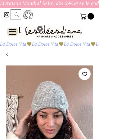
Livraison Mondial Relay dès 69€ avec le code ENVOI_GRATUI
Las ideas de Ana
La Dolce Vita