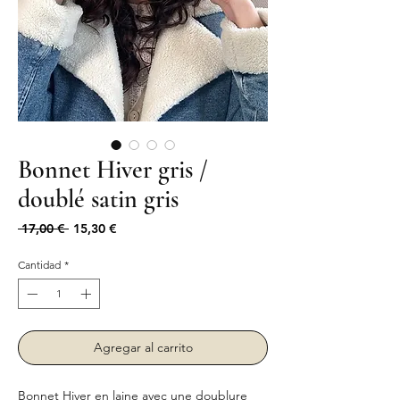
Bonnet Hiver gris /
doublé satin gris
Precio
Precio
 17,00 € 
15,30 €
de
oferta
Cantidad
*
Agregar al carrito
Bonnet Hiver en laine avec une doublure