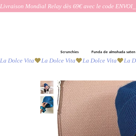
Livraison Mondial Relay dès 69€ avec le code ENVO
Scrunchies
Funda de almohada saten
La Dolce Vita