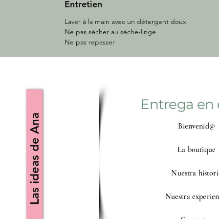
Entretien
Laver à la main avec un détergent doux
Ne pas sécher au sèche-linge
Ne pas repasser
Entrega en 
Las ideas de Ana
Bienvenid@
La boutique
Nuestra histori
Nuestra experien