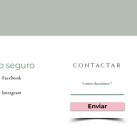
💡 Astuce : Associez-le à une taie d’oreiller
en satin pour un soin complet, même
pendant votre sommeil !
✨ Disponible en plusieurs couleurs pour
s’adapter à votre style.
Prenez soin de vos cheveux avec style –
adoptez le bonnet en cachemire doublé en
satin dès maintenant !
o seguro
CONTACTAR
Facebook
Correo electrónico
Instagram
Enviar