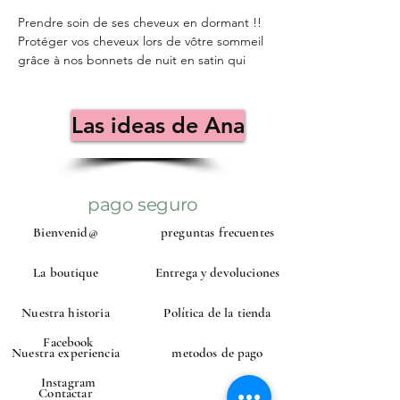
Prendre soin de ses cheveux en dormant !!
Protéger vos cheveux lors de vôtre sommeil
grâce à nos bonnets de nuit en satin qui
préservent vos boucles et votre chevelure
de la casse et du dessèchement
✅En satin de haute qualité
Las ideas de Ana
✅Réversible
✅ Fait main en France
✅Avec élastique réglable
✅Deux taille : M avec une profondeur de
pago seguro
25cm pour de cheveux courts et cheveux
longs pas très épais et Lavzc une
Bienvenid@
preguntas frecuentes
profondeur de 35cm pour de cheveux très
longs au de cheveux très épais
La boutique
Entrega y devoluciones
La matière douce du satin évitera le
frottement et évitera aux cheveux de
Nuestra historia
Política de la tienda
s'emmêler.
Facebook
Nuestra experiencia
metodos de pago
Instagram
Contactar