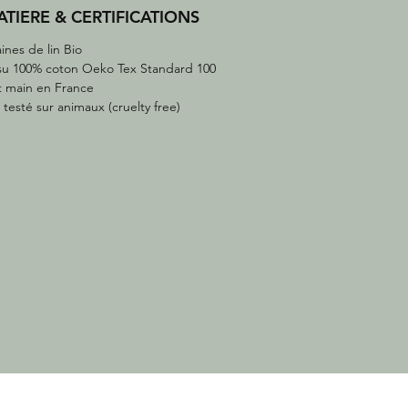
TIERE & CERTIFICATIONS
ines de lin Bio
su 100% coton Oeko Tex Standard 100
t main en France
 testé sur animaux (cruelty free)