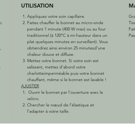
UTILISATION
MA
Appliquez votre soin capillaire.
Gra
o.
Faites chauffer le bonnet au micro-onde
Tis
pendant 1 minute (400 W max) ou au four
Fai
traditionnel (à 120°C à mi-hauteur dans un
Pas
plat quelques minutes en surveillant). Vous
,
obtiendrez ainsi environ 25 minutesd’une
chaleur douce et diffuse.
Mettez votre bonnet. Si votre soin est
t
salissant, mettez d'abord votre
charlotteimperméable puis votre bonnet
chauffant, même si le bonnet est lavable !
AJUSTER
Ouvrir le bonnet par l’ouverture avec le
velcro.
Chercher le nœud de l’élastique et
l’adapter à votre taille.