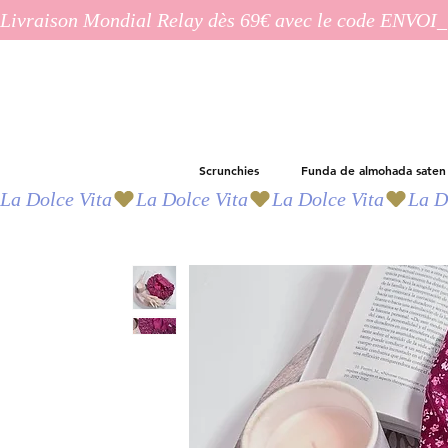
Livraison Mondial Relay dès 69€ avec le code ENVO
Scrunchies
Funda de almohada saten
La Dolce Vita