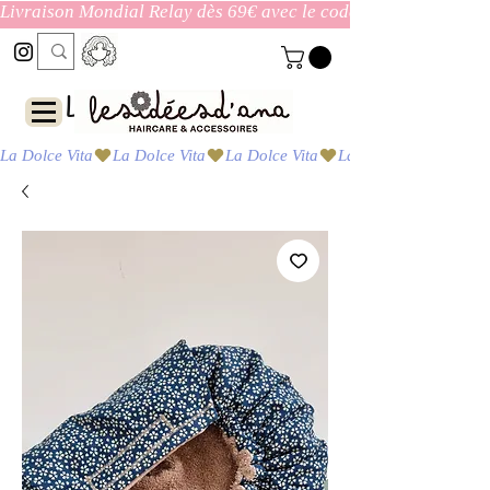
Livraison Mondial Relay dès 69€ avec le code ENVOI_GRATUI
Las ideas de Ana
La Dolce Vita