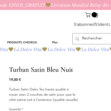
S'abonner/S'identif
PRODUITS CHEVEUX
Plus
Turban Satin Bleu Nuit
Prix
19,00 €
Turban Satin Oeko Tex haute qualité à
nouer avec 2 couches de satin pour que le
côté satiné soit à l'extérieur (qualité visuelle)
ET
à l'intérieur (plus lisse) pour protéger les
Quantité
*
cheveux du frottement.