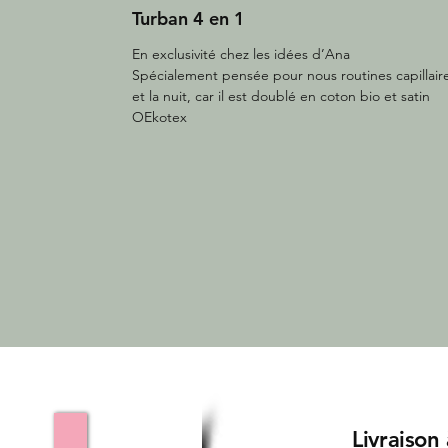
Turban 4 en 1
En exclusivité chez les idées d’Ana
Spécialement pensée pour nous routines capillair
et la nuit, car il est doublé en coton bio et satin
OEkotex
Livraison