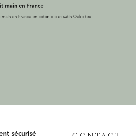
it main en France
t main en France en coton bio et satin Oeko tex
ent sécurisé