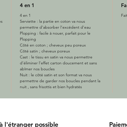
4 en 1
Fa
4 en 1
Fai
es
Serviette : la partie en coton va nous
permettre d’absorber l’excédent d’eau
Plopping : facile à nouer, parfait pour le
Plopping
Côté en coton ; cheveux peu poreux
Côté satin ; cheveux poreux
Cast : le tissu en satin va nous permettre
d’éliminer l’effet carton doucement et sans
abîmer nos boucles
Nuit : le côté satin et son format va nous
permettre de garder nos boucles pendant la
nuit , sans frisottis et bien hydratés
 à l'étranger possible
Paiem