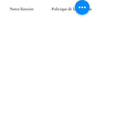
Notre histoire
Politique de la boutique
Notre savoir-faire
Modes de paiement
Instagram
Contact
CONTACT
E-mail
Envoyer
Livraison à l'étranger possible