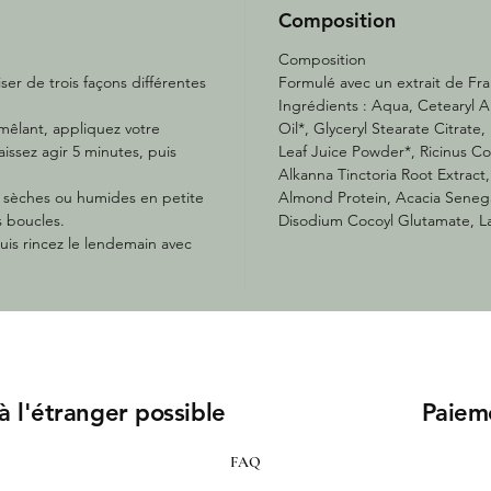
Composition
Composition
ser de trois façons différentes
Formulé avec un extrait de Fr
Ingrédients : Aqua, Cetearyl A
mêlant, appliquez votre
Oil*, Glyceryl Stearate Citrat
issez agir 5 minutes, puis
Leaf Juice Powder*, Ricinus C
Alkanna Tinctoria Root Extract
s sèches ou humides en petite
Almond Protein, Acacia Sene
s boucles.
Disodium Cocoyl Glutamate, La
uis rincez le lendemain avec
 à l'étranger possible
Paiem
FAQ