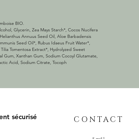
Pour plus de brillance, découvrez votre
nouvelle routine capillaire Centifolia :
SUBLIME BRILLANCE
amboise BIO.
lcohol, Glycerin, Zea Mays Starch*, Cocos Nucifera
e, Helianthus Annuus Seed Oil, Aloe Barbadensis
ommunis Seed Oil*, Rubus Idaeus Fruit Water*,
, Tilia Tomentosa Extract*, Hydrolyzed Sweet
gal Gum, Xanthan Gum, Sodium Cocoyl Glutamate,
ctic Acid, Sodium Citrate, Tocoph
ent sécurisé
CONTACT
E-mail