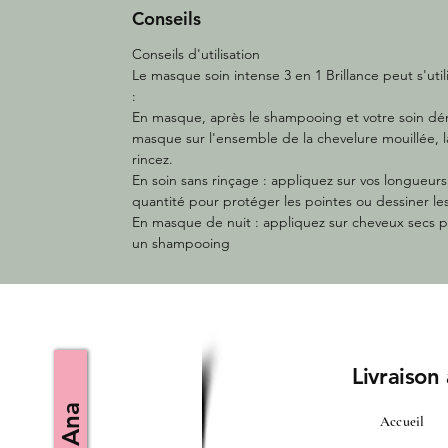
Conseils
Conseils d'utilisation
Le masque soin intense 3 en 1 Brillance peut s'utili
:
En masque, après le shampooing et votre soin dé
masque sur l'ensemble de la chevelure mouillée, la
rincez.
En soin sans rinçage : appliquez sur vos longueur
quantité pour protéger les pointes ou dessiner le
En masque de nuit : appliquez sur cheveux secs p
un shampooing
Livraison
Accueil