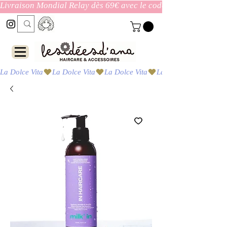
Livraison Mondial Relay dès 69€ avec le code ENVOI_GRATUI
La Dolce Vita