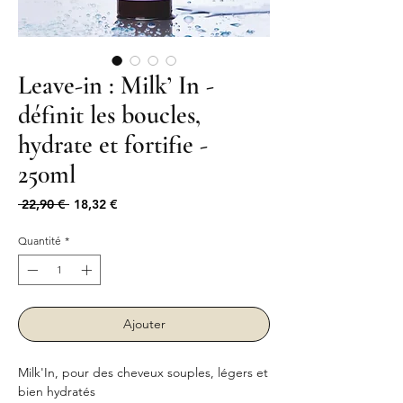
Leave-in : Milk’ In -
définit les boucles,
hydrate et fortifie -
250ml
Prix
Prix
 22,90 € 
18,32 €
original
promotionnel
Quantité
*
Ajouter
Milk'In, pour des cheveux souples, légers et
bien hydratés