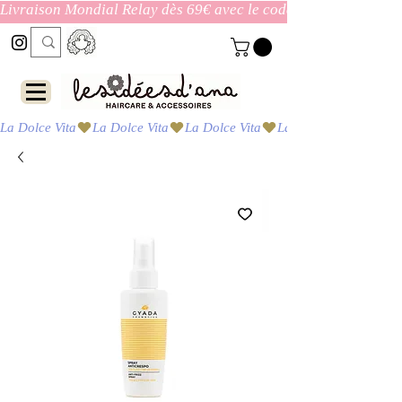
Livraison Mondial Relay dès 69€ avec le code ENVOI_GRATUI
La Dolce Vita