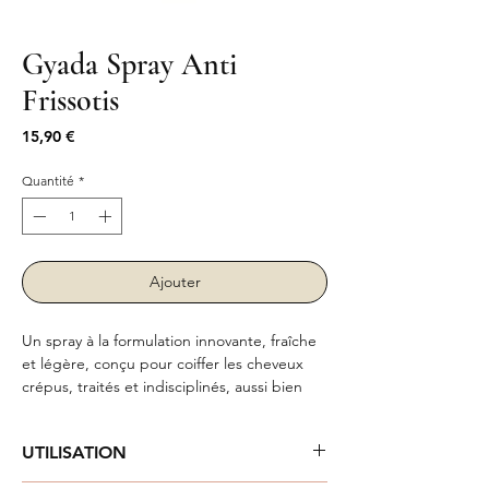
Gyada Spray Anti
Frissotis
Prix
15,90 €
Quantité
*
Ajouter
Un spray à la formulation innovante, fraîche
et légère, conçu pour coiffer les cheveux
crépus, traités et indisciplinés, aussi bien
raides que bouclés. Son mélange d'extraits
végétaux et bio, à l'action conditionnante et
UTILISATION
antistatique, contrecarre l'effet frisottis sans
graisser ni alourdir les cheveux et rend le