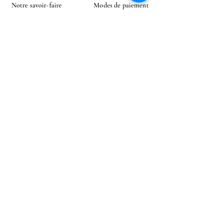
Notre savoir-faire
Modes de paiement
Instagram
Contact
CONTACT
E-mail
Envoyer
Livraison à l'étranger possible
Mentions légales
Politique en matière de cookies