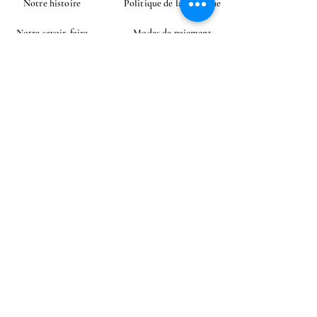
Notre histoire
Politique de la boutique
Notre savoir-faire
Modes de paiement
Instagram
Contact
CONTACT
E-mail
Envoyer
Livraison à l'étranger possible
Mentions légales