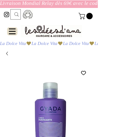
Livraison Mondial Relay dès 69€ avec le code ENVOI_GRATUI
La Dolce Vita