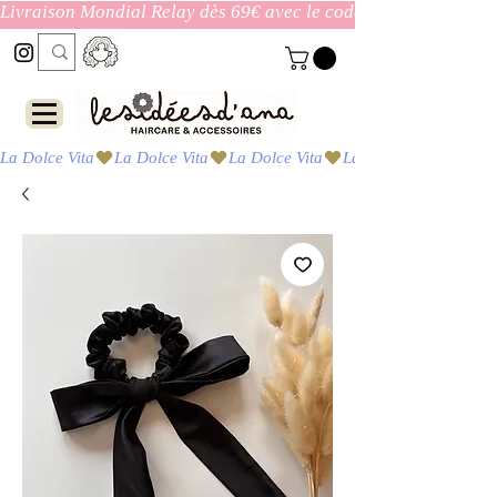
Livraison Mondial Relay dès 69€ avec le code ENVOI_GRATUI
La Dolce Vita