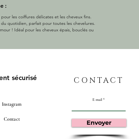
bouclés, frisés ou crépus, le satin respecte
e :
la structure naturelle de la boucle sans la
défaire ni la malmener.
 pour les coiffures délicates et les cheveux fins.
😴 Idéal pour la nuit — Un chouchou en
u quotidien, parfait pour toutes les chevelures.
satin pour attacher vos cheveux avant de
mour ! Idéal pour les cheveux épais, bouclés ou
dormir, et vous vous réveillez avec des
cheveux sans nœuds et sans marques !
ent sécurisé
CONTACT
E-mail
Instagram
Contact
Envoyer