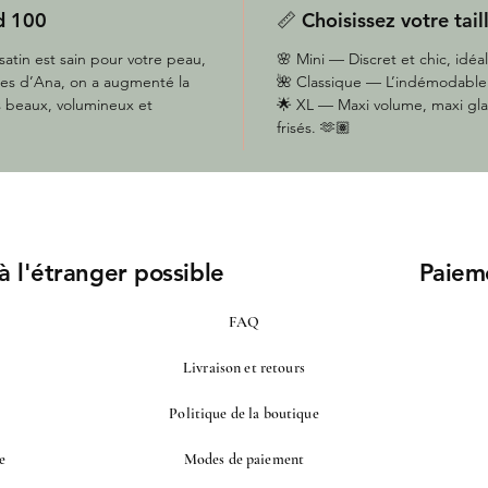
rd 100
📏 Choisissez votre taill
atin est sain pour votre peau,
🌸 Mini — Discret et chic, idéal
dées d’Ana, on a augmenté la
🌺 Classique — L’indémodable d
s beaux, volumineux et
🌟 XL — Maxi volume, maxi gla
frisés. 🫶🏽
 à l'étranger possible
Paiem
FAQ
Livraison et retours
Politique de la boutique
e
Modes de paiement