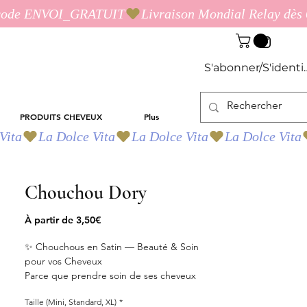
S'abonner/S'identif
PRODUITS CHEVEUX
Plus
Chouchou Dory
Prix
À partir de
3,50€
promotionnel
✨ Chouchous en Satin — Beauté & Soin
pour vos Cheveux
Parce que prendre soin de ses cheveux
commence aussi par les accessoires qu’on
Taille (Mini, Standard, XL)
*
utilise ! Chez Les Idées d’Ana, nos