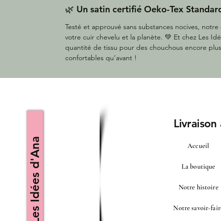
🌿 Un satin certifié Oeko-Tex Standa
Testé et approuvé sans substances nocives, notre s
votre cuir chevelu et la planète. 💚 Et chez Les I
quantité de tissu pour des chouchous encore plu
confortables qu’avant !
Livraison
Les Idées d'Ana
Accueil
La boutique
Notre histoire
Notre savoir-fair