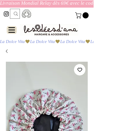
Livraison Mondial Relay dès 69€ avec le code ENVOI_GRATUI
La Dolce Vita