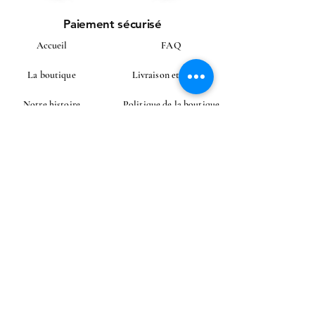
Paiement sécurisé
Accueil
FAQ
La boutique
Livraison et retours
Notre histoire
Politique de la boutique
Notre savoir-faire
Modes de paiement
Instagram
Contact
CONTACT
E-mail
Envoyer