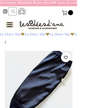
Livraison Mondial Relay dès 69€ avec le code ENVOI_GRATUI
La Dolce Vita