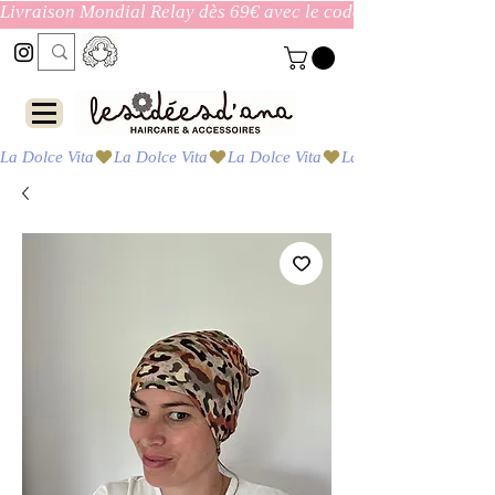
Livraison Mondial Relay dès 69€ avec le code ENVOI_GRATUI
La Dolce Vita