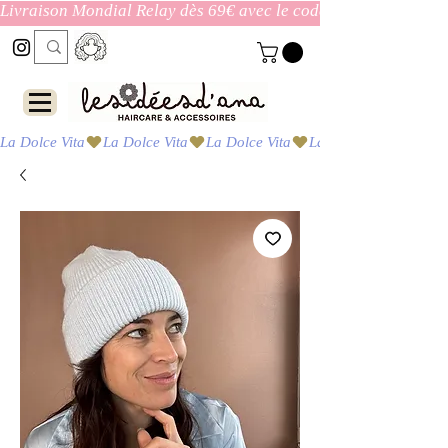
Livraison Mondial Relay dès 69€ avec le code ENVOI_GRATUI
La Dolce Vita