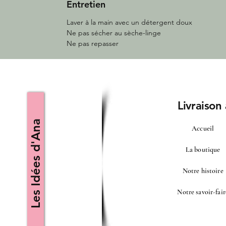
Entretien
Laver à la main avec un détergent doux
Ne pas sécher au sèche-linge
Ne pas repasser
Livraison
Les Idées d'Ana
Accueil
La boutique
Notre histoire
Notre savoir-fair