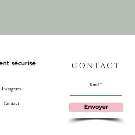
en satin pour un soin complet, même
pendant votre sommeil !
✨ Disponible en plusieurs couleurs pour
s’adapter à votre style.
Prenez soin de vos cheveux avec style –
adoptez le bonnet en cachemire doublé en
satin dès maintenant !
ent sécurisé
CONTACT
E-mail
Instagram
Contact
Envoyer