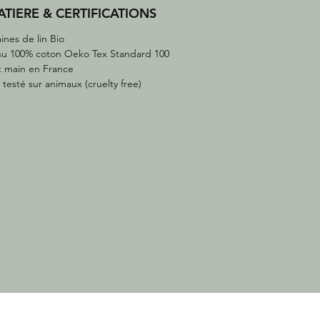
TIERE & CERTIFICATIONS
ines de lin Bio
su 100% coton Oeko Tex Standard 100
t main en France
 testé sur animaux (cruelty free)