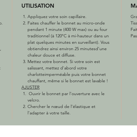
UTILISATION
MA
Appliquez votre soin capillaire.
Gra
o.
Faites chauffer le bonnet au micro-onde
Tis
pendant 1 minute (400 W max) ou au four
Fai
traditionnel (à 120°C à mi-hauteur dans un
Pas
plat quelques minutes en surveillant). Vous
,
obtiendrez ainsi environ 25 minutesd’une
chaleur douce et diffuse.
Mettez votre bonnet. Si votre soin est
t
salissant, mettez d'abord votre
charlotteimperméable puis votre bonnet
chauffant, même si le bonnet est lavable !
AJUSTER
Ouvrir le bonnet par l’ouverture avec le
velcro.
Chercher le nœud de l’élastique et
l’adapter à votre taille.